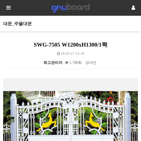
대문_주물대문
SWG-7505 W1200xH1300/1짝
19-05-17 13:35
최고관리자
1,788회
0건
본문