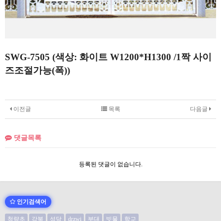
SWG-7505 (색상: 화이트 W1200*H1300 /1짝 사이
즈조절가능(폭))
이전글
목록
다음글
댓글목록
등록된 댓글이 없습니다.
인기검색어
청량초
강북
성당
drzwi
부대
빗물
학교