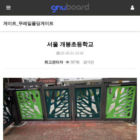
게이트_무레일폴딩게이트
서울 개봉초등학교
25-10-11 13:41
최고관리자
367회
0건
본문