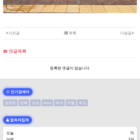
이전글
목록
다음글
댓글목록
등록된 댓글이 없습니다.
인기검색어
청량초
강북
성당
drzwi
부대
빗물
학교
접속자집계
오늘
76
어제
324