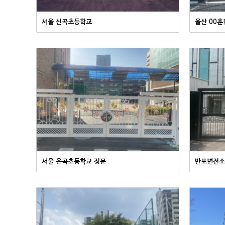
서울 신곡초등학교
울산 00훈
서울 온곡초등학교 정문
반포변전소