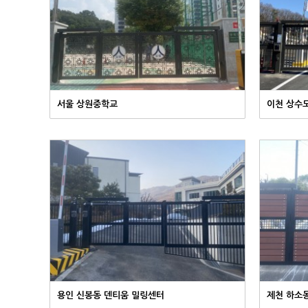
서울 상원중학교
이천 상수
용인 신봉동 덴티움 밀링센터
제천 하소