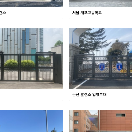
련소
서울 개포고등학교
논산 훈련소 입영부대